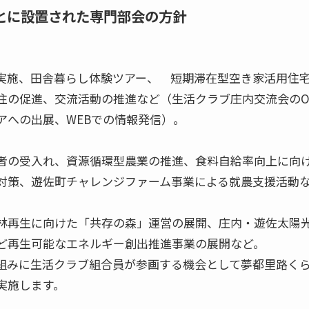
とに設置された専門部会の方針
実施、田舎暮らし体験ツアー、 短期滞在型空き家活用住
住の促進、交流活動の推進など（生活クラブ庄内交流会のO
アへの出展、WEBでの情報発信）。
者の受入れ、資源循環型農業の推進、食料自給率向上に向
対策、遊佐町チャレンジファーム事業による就農支援活動
林再生に向けた「共存の森」運営の展開、庄内・遊佐太陽
ど再生可能なエネルギー創出推進事業の展開など。
組みに生活クラブ組合員が参画する機会として夢都里路く
実施します。