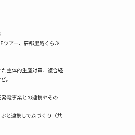
宅
Pツアー、夢都里路くらぶ
けた主体的生産対策、複合経
など。
光発電事業との連携やその
らぶと連携しで森づくり（共