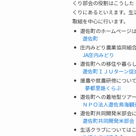
くり部会の役割はこうした
くりにあるといえます。生
取組を中心に行います。
遊佐町のホームページ
遊佐町
庄内みどり農業協同組
JA庄内みどり
遊佐町への移住や暮ら
遊佐町ＩＪＵターン促
援農や就農研修につい
夢都里路くらぶ
遊佐町への着地型ツア
ＮＰＯ法人遊佐鳥海観
遊佐町共同開発米部会
遊佐町共同開発米部
生活クラブについては