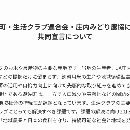
町・生活クラブ連合会・庄内みどり農協
共同宣言について
ブのお米や農産物の主要な産地です。当地の生産者、JA庄内
などの提携だけに留まらず、飼料用米の生産や地域循環型
源の活用や自給力向上に向けた先駆的な取り組みを進めて
産地である遊佐町は、一方で人口減少や高齢化などの問題
地域社会の持続性が課題となっています。生活クラブの主
ブにとっても解決すべき課題です。課題の解決に向け2013
「地域農業と日本の食料を守り、持続可能な社会と地域を