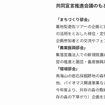
共同宣言推進会議のも
「まちづくり部会」
着地型遊佐ツアーの企画と
の活用をとおした移住・定
企画参加者との交流やフェ
「農業振興部会」
集落営農法人での新規就農
営の推進と園芸・畜産振興
「環境部会」
鳥海山の岩石採掘跡地の森
他、バイオマス関連事業な
今年度より、共存の森の取
存の森の下草がり）企画を